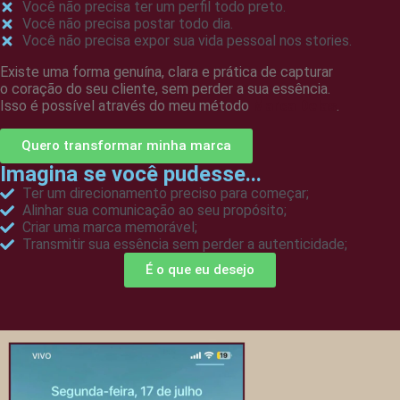
Você não precisa ter um perfil todo preto.
Você não precisa postar todo dia.
Você não precisa expor sua vida pessoal nos stories.
Existe uma forma genuína, clara e prática de capturar
o coração do seu cliente, sem perder a sua essência.
Isso é possível através do meu método
Marca Delas
.
Quero transformar minha marca
Imagina se você pudesse...
Ter um direcionamento preciso para começar;
Alinhar sua comunicação ao seu propósito;
Criar uma marca memorável;
Transmitir sua essência sem perder a autenticidade;
É o que eu desejo