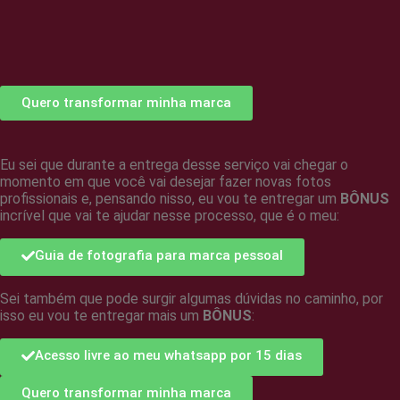
Quero transformar minha marca
Eu sei que durante a entrega desse serviço vai chegar o
momento em que você vai desejar fazer novas fotos
profissionais e, pensando nisso, eu vou te entregar um
BÔNUS
incrível
que vai te ajudar nesse processo, que é o meu:
Guia de fotografia para marca pessoal
Sei também que pode surgir algumas dúvidas no caminho, por
isso eu vou te entregar mais um
BÔNUS
:
Acesso livre ao meu whatsapp por 15 dias
Quero transformar minha marca