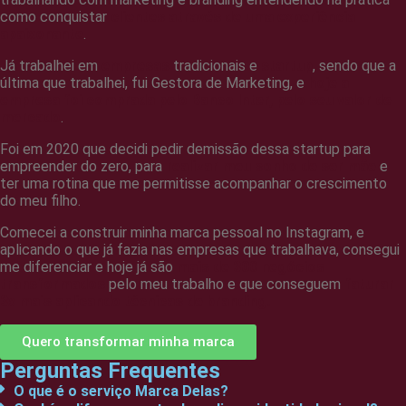
como conquistar
clientes através de uma experiência
apaixonante
.
Já trabalhei em
empresas
tradicionais e
startup
, sendo que a
última que trabalhei, fui Gestora de Marketing, e
hoje a
empresa foi comprada pelo Banco Inter, pelo seu valor de
mercado
.
Foi em 2020 que decidi pedir demissão dessa startup para
empreender do zero, para
realizar meu sonho de ser mãe
e
ter uma rotina que me permitisse acompanhar o crescimento
do meu filho.
Comecei a construir minha marca pessoal no Instagram, e
aplicando o que já fazia nas empresas que trabalhava, consegui
me diferenciar e hoje já são
mais de 300 negócios
transformados
pelo meu trabalho e que conseguem
faturar
3x mais aplicando técnicas de branding.
Quero transformar minha marca
Perguntas Frequentes
O que é o serviço Marca Delas?