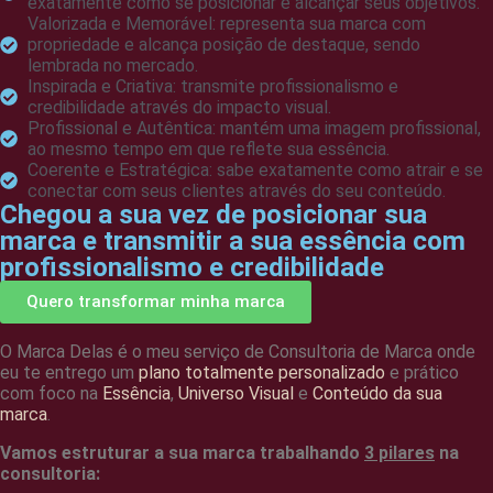
exatamente como se posicionar e alcançar seus objetivos.
Valorizada e Memorável: representa sua marca com
propriedade e alcança posição de destaque, sendo
lembrada no mercado.
Inspirada e Criativa: transmite profissionalismo e
credibilidade através do impacto visual.
Profissional e Autêntica: mantém uma imagem profissional,
ao mesmo tempo em que reflete sua essência.
Coerente e Estratégica: sabe exatamente como atrair e se
conectar com seus clientes através do seu conteúdo.
Chegou a sua vez de posicionar sua
marca e transmitir a sua essência com
profissionalismo e credibilidade
Quero transformar minha marca
O Marca Delas é o meu serviço de Consultoria de Marca onde
eu te entrego um
plano totalmente personalizado
e prático
com foco na
Essência
,
Universo Visual
e
Conteúdo da sua
marca
.
Vamos estruturar a sua marca trabalhando
3 pilares
na
consultoria: