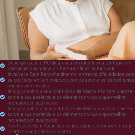
Desorganizada e Perdida: anda em círculos na tentativa de
posicionar sua marca de forma ineficaz no mercado.
Invisível e Sem Reconhecimento: enfrenta dificuldades para
se destacar em um mercado competitivo e ser reconhecida
por seu público-alvo.
Insegura sobre a sua Identidade da Marca: não tem clareza
sobre a sua essência e os elementos visuais que melhor
representam sua marca.
Insegura sobre a sua Identidade da Marca: não tem clareza
sobre a sua essência e os elementos visuais que melhor
representam sua marca.
Frustrada e Sem Valor: não vende como gostaria e só atrai
clientes que pedem desconto.